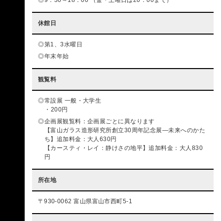
休館日
第1、3水曜日
年末年始
観覧料
常設展 一般・大学生
200円
企画展観覧料：企画展ごとに異なります
【富山ガラス造形研究所創立30周年記念展―未来へのかた
ち】追加料金：大人630円
【カースティ・レイ：静けさの地平】追加料金：大人830
円
所在地
〒930-0062 富山県富山市西町5-1