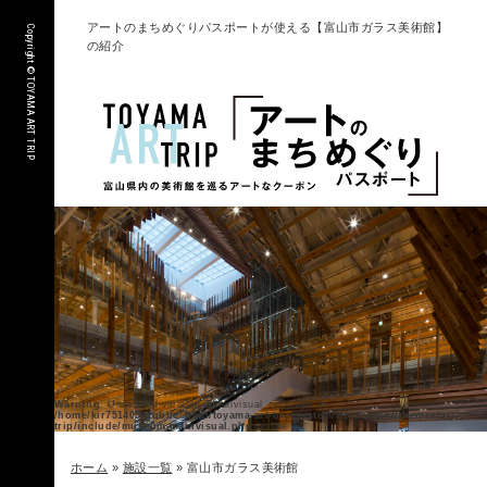
アートのまちめぐりパスポートが使える【富山市ガラス美術館】
Copyright © TOYAMA ART TRIP
の紹介
Warning
: Undefined variable $mainvisual_copyright in
/home/kir751405/public_html/toyama-art-trip/system/wp-content/themes/art-
trip/include/museum-mainvisual.php
on line
11
ホーム
»
施設一覧
»
富山市ガラス美術館