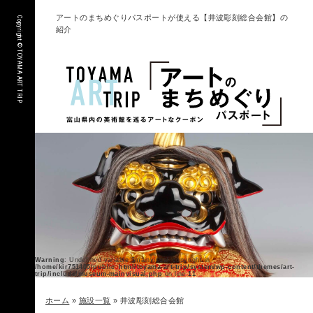
アートのまちめぐりパスポートが使える【井波彫刻総合会館】の
Copyright © TOYAMA ART TRIP
紹介
Warning
: Undefined variable $mainvisual_copyright in
/home/kir751405/public_html/toyama-art-trip/system/wp-content/themes/art-
trip/include/museum-mainvisual.php
on line
11
ホーム
»
施設一覧
»
井波彫刻総合会館