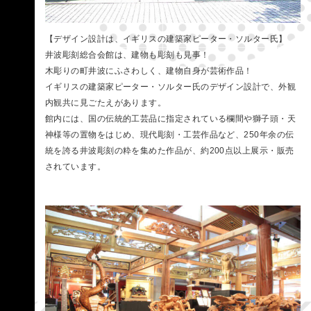
【デザイン設計は、イギリスの建築家ピーター・ソルター氏】
井波彫刻総合会館は、建物も彫刻も見事！
木彫りの町井波にふさわしく、建物自身が芸術作品！
イギリスの建築家ピーター・ソルター氏のデザイン設計で、外観
内観共に見ごたえがあります。
館内には、国の伝統的工芸品に指定されている欄間や獅子頭・天
神様等の置物をはじめ、現代彫刻・工芸作品など、250年余の伝
統を誇る井波彫刻の粋を集めた作品が、約200点以上展示・販売
されています。