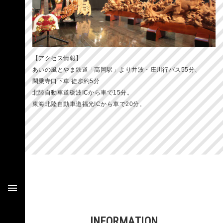
【アクセス情報】
あいの風とやま鉄道「高岡駅」より井波・庄川行バス55分、
閑乗寺口下車 徒歩約5分
北陸自動車道砺波ICから車で15分。
東海北陸自動車道福光ICから車で20分。
INFORMATION